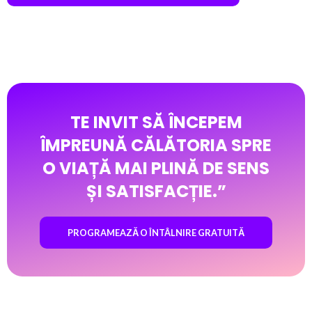
TE INVIT SĂ ÎNCEPEM
ÎMPREUNĂ CĂLĂTORIA SPRE
O VIAȚĂ MAI PLINĂ DE SENS
ȘI SATISFACȚIE.”
PROGRAMEAZĂ O ÎNTÂLNIRE GRATUITĂ