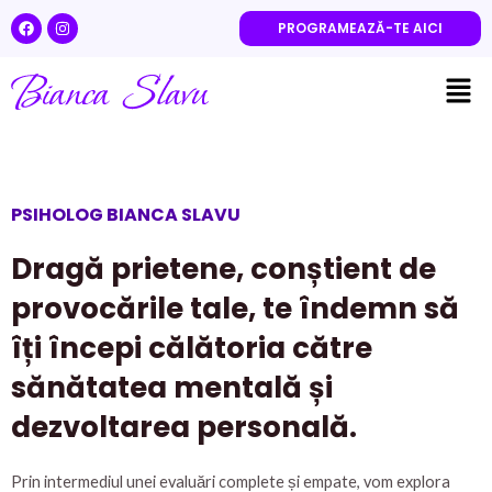
Skip
F
I
PROGRAMEAZĂ-TE AICI
a
n
to
c
s
content
e
t
Men
b
a
o
g
o
r
k
a
m
PSIHOLOG BIANCA SLAVU
Dragă prietene, conștient de
provocările tale, te îndemn să
îți începi călătoria către
sănătatea mentală și
dezvoltarea personală.
Prin intermediul unei evaluări complete și empate, vom explora